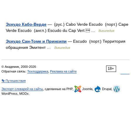
Эскудо Кабо-Верде
— (рус.) Cabo Verde Escudo (порт.) Cape
Verde Escudo (англ.) Escudo du Cap Vert  …
Википедия
Эскудо Сан-Томе и Принсипи
— Escudo (порт.) Территория
обращения Эмитент …
Википедия
© Академик, 2000-2026
18+
Обратная связь:
Техподдержка
,
Реклама на сайте
👣 Путешествия
Экспорт словарей на сайты
, сделанные на PHP,
Joomla,
Drupal,
WordPress, MODx.